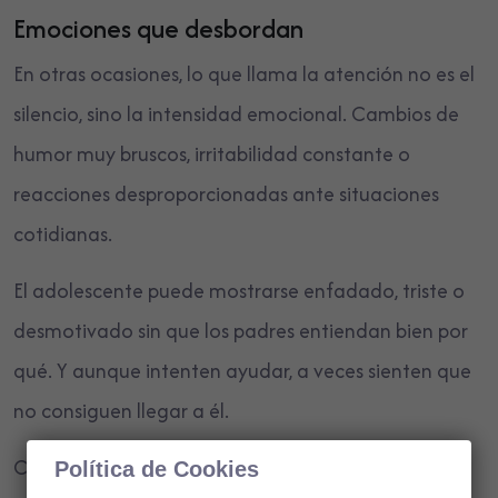
Emociones que desbordan
En otras ocasiones, lo que llama la atención no es el
silencio, sino la intensidad emocional. Cambios de
humor muy bruscos, irritabilidad constante o
reacciones desproporcionadas ante situaciones
cotidianas.
El adolescente puede mostrarse enfadado, triste o
desmotivado sin que los padres entiendan bien por
qué. Y aunque intenten ayudar, a veces sienten que
no consiguen llegar a él.
Cuando estas emociones son muy intensas o se
Política de Cookies